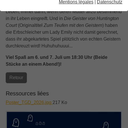
Mentions légales
|
Datenschutz
kuscheliges) Monster in der temperamentvollen Mei zum
Leben, immer dann, wenn deren Mutter allzu bestimmend
in ihr Leben eingreift. Und in
Die Geister von Huntington
Court
(Originaltitel
Zum Teufen mit den Geistern
) haben
die Erbschleicher um Lady Emily nicht damit gerechnet,
dass ihr abgekartetes Spiel plötzlich von echten Geistern
durchkreuzt wird! Huhuhuhuuui...
Viel Spaß am 6. und 7. Juli um 18:30 Uhr (Beide
Stücke an einem Abend!)!
Retour
Ressources liées
Poster_TGD_2026.jpg
217 Ko