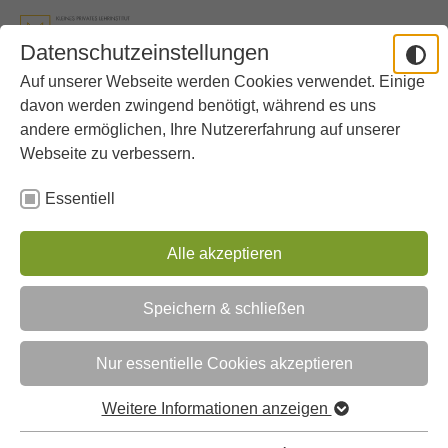
Aller au contenu principal
Skip to page footer
Datenschutzeinstellungen
Auf unserer Webseite werden Cookies verwendet. Einige
Vous êtes ici:
Lycée
Newsdetails
davon werden zwingend benötigt, während es uns
andere ermöglichen, Ihre Nutzererfahrung auf unserer
Webseite zu verbessern.
Ankündigung Theateraufführung im
Juli 2026
Essentiell
06/07/2026
Alle akzeptieren
Die Theatergruppe Derksen bietet am 6. und
7. Juli 2026 um 18.30 Uhr zwei Stücke an
Speichern & schließen
einem Abend an.
Nur essentielle Cookies akzeptieren
Dieses Jahr müssen sich die Figuren der beiden
Theaterstücke der Theatergruppen 1 und 2 mit
Weitere Informationen anzeigen
übersinnlichen Phänomenen herumschlagen: In
Das Tier
in mir
erwacht ein gruseliges (wenngleich auch sehr