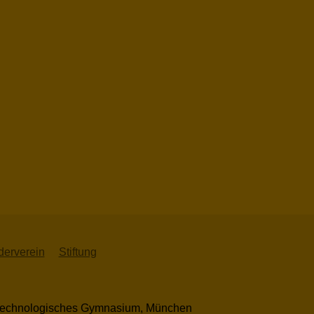
derverein
Stiftung
ch-technologisches Gymnasium, München