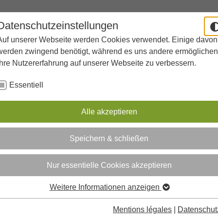
Datenschutzeinstellungen
LE
A SAVOIR
PROFIL
OFFRES SUPPLÉMENTAIRES
Submenu for "Notre école"
Submenu for "A savoir"
Submenu for "Profil"
S
Auf unserer Webseite werden Cookies verwendet. Einige davon
werden zwingend benötigt, während es uns andere ermöglichen
Ihre Nutzererfahrung auf unserer Webseite zu verbessern.
Essentiell
Alle akzeptieren
ut Derksen SARL à but non lucratif
Speichern & schließen
Nur essentielle Cookies akzeptieren
Weitere Informationen anzeigen
r)
Mentions légales
|
Datenschut