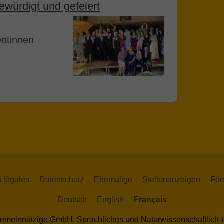
ewürdigt und gefeiert
entinnen
 légales
Datenschutz
Ehemalige
Stellenanzeigen
För
Deutsch
English
Français
n gemeinnützige GmbH, Sprachliches und Naturwissenschaftli