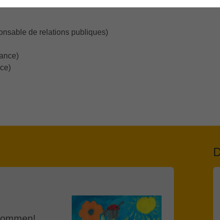
ponsable de relations publiques)
dance)
ce)
D
 Kommen!