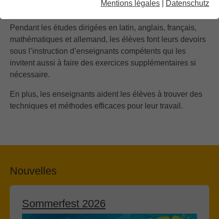
Mentions légales
|
Datenschutz
Études dirigées
Pendant les études dirigées en latin, anglais, français,
mathématiques et allemand, les élèves font leurs devoirs
sous l’instruction d’enseignants compétents qui les
invitent aussi à faire des exercices supplémentaires si
nécessaire.
En plus, les enseignants aident les élèves à trouver des
techniques et méthodes efficaces pour leur travail.
Nouvelles
Sommerfest 2026