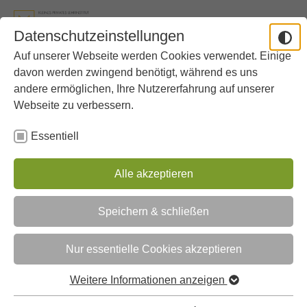
Aller au contenu principal
Skip to page footer
Datenschutzeinstellungen
Auf unserer Webseite werden Cookies verwendet. Einige
Vous êtes ici:
Lycée
Offres supplémentaires
Études dirigées
davon werden zwingend benötigt, während es uns
andere ermöglichen, Ihre Nutzererfahrung auf unserer
Webseite zu verbessern.
Essentiell
Alle akzeptieren
Speichern & schließen
Nur essentielle Cookies akzeptieren
Weitere Informationen anzeigen
Bassin dans la cour de récréation