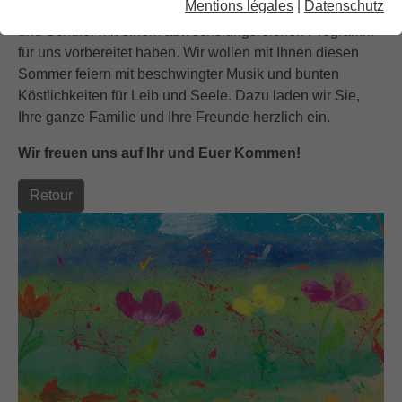
Mentions légales
|
Datenschutz
Projektwoche, Überraschungen, die unsere Schülerinnen
und Schüler mit einem abwechslungsreichen Programm
für uns vorbereitet haben. Wir wollen mit Ihnen diesen
Sommer feiern mit beschwingter Musik und bunten
Köstlichkeiten für Leib und Seele. Dazu laden wir Sie,
Ihre ganze Familie und Ihre Freunde herzlich ein.
Wir freuen uns auf Ihr und Euer Kommen!
Retour