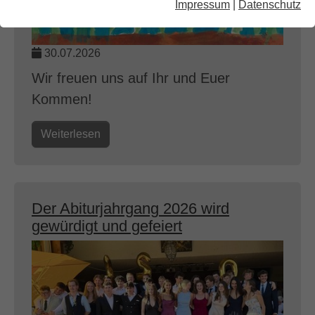
Impressum
|
Datenschutz
30.07.2026
Wir freuen uns auf Ihr und Euer
Kommen!
Weiterlesen
Der Abiturjahrgang 2026 wird
gewürdigt und gefeiert