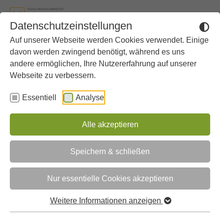
Zum Hauptinhalt springen
Skip to page footer
Datenschutzeinstellungen
Auf unserer Webseite werden Cookies verwendet. Einige
Sie sind hier:
Gymnasium
Aktuelles
davon werden zwingend benötigt, während es uns
andere ermöglichen, Ihre Nutzererfahrung auf unserer
Webseite zu verbessern.
Aktuelles
Essentiell
Analyse
«
‹
1
2
3
›
»
Alle akzeptieren
Sommerfest 2026
Speichern & schließen
Nur essentielle Cookies akzeptieren
Weitere Informationen anzeigen