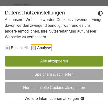
Zum Hauptinhalt springen
Skip to page footer
Datenschutzeinstellungen
Auf unserer Webseite werden Cookies verwendet. Einige
Sie sind hier:
Gymnasium
Weitere Angebote
Russisch
davon werden zwingend benötigt, während es uns
andere ermöglichen, Ihre Nutzererfahrung auf unserer
Webseite zu verbessern.
News
Essentiell
Analyse
Sommerfest 2026
Alle akzeptieren
Speichern & schließen
Nur essentielle Cookies akzeptieren
Weitere Informationen anzeigen