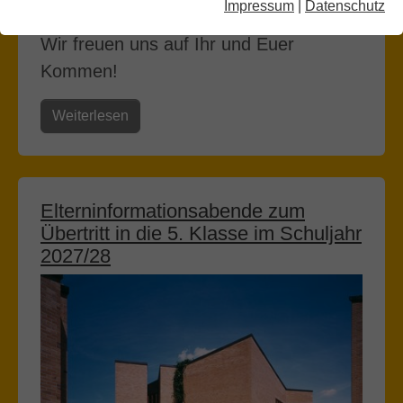
Impressum
|
Datenschutz
30.07.2026
Wir freuen uns auf Ihr und Euer
Kommen!
Weiterlesen
Elterninformationsabende zum
Übertritt in die 5. Klasse im Schuljahr
2027/28