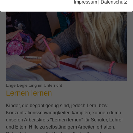
Impressum
|
Datenschutz
Enge Begleitung im Unterricht
Lernen lernen
Kinder, die begabt genug sind, jedoch Lern- bzw.
Konzentrationsschwierigkeiten kämpfen, können durch
unseren Arbeitskreis "Lernen lernen" für Schüler, Lehrer
und Eltern Hilfe zu selbständigem Arbeiten erhalten.