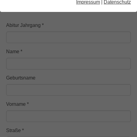
Wer sich angesprochen fühlt, fülle daher bitte das
Impressum
|
Datenschutz
nachfolgende Formular aus:
Abitur Jahrgang
*
Name
*
Geburtsname
Vorname
*
Straße
*