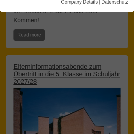
07/30/2026
Company Details
|
Datenschutz
Wir freuen uns auf Ihr und Euer
Kommen!
Read more
Elterninformationsabende zum
Übertritt in die 5. Klasse im Schuljahr
2027/28