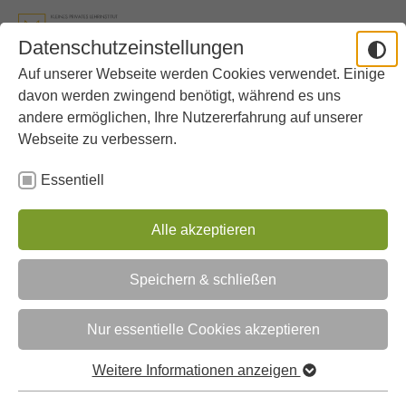
Skip to main content
Skip to page footer
Datenschutzeinstellungen
Auf unserer Webseite werden Cookies verwendet. Einige
You are here:
School
Further Offers
Russian
davon werden zwingend benötigt, während es uns
andere ermöglichen, Ihre Nutzererfahrung auf unserer
Webseite zu verbessern.
News
Essentiell
Sommerfest 2026
Alle akzeptieren
Speichern & schließen
Nur essentielle Cookies akzeptieren
Weitere Informationen anzeigen