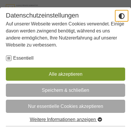
Skip to main content
Skip to page footer
Datenschutzeinstellungen
Auf unserer Webseite werden Cookies verwendet. Einige
You are here:
School
About Our School
SMV und Schülerzeitung
davon werden zwingend benötigt, während es uns
andere ermöglichen, Ihre Nutzererfahrung auf unserer
Webseite zu verbessern.
SMV und Schülerzeitung
Essentiell
Alle akzeptieren
Speichern & schließen
Nur essentielle Cookies akzeptieren
Weitere Informationen anzeigen