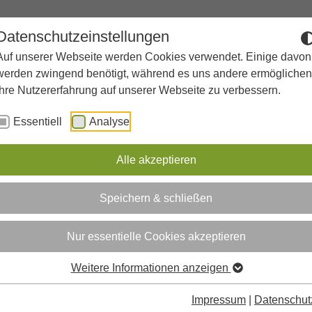
Datenschutzeinstellungen
SSENSWERTES
SCHULPROFIL
WEITERE ANGEBOTE
nu for "Über uns"
Submenu for "Wissenswertes"
Submenu for "Schulprofil"
S
Auf unserer Webseite werden Cookies verwendet. Einige davon
werden zwingend benötigt, während es uns andere ermöglichen
Ihre Nutzererfahrung auf unserer Webseite zu verbessern.
Essentiell
Analyse
ndungen
Alle akzeptieren
Speichern & schließen
hsten Aufführungen unserer Theatergruppen!
Nur essentielle Cookies akzeptieren
cke der Theatergruppen 1 und 2 (Unterstufe und
os im Kopf eines kleinen Mädchens (nach einer Idee aus
Weitere Informationen anzeigen
 und dann mit den Irrungen und Wirrungen berühmter
las Stiefschwester und Schneewittchen), die gegen ihr
Impressum
|
Datenschut
em Drama, das Musical-Absolventinnen der Neuen