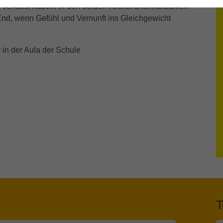
erfasst haben. In den beiden höchst unterhaltsamen
d, wenn Gefühl und Vernunft ins Gleichgewicht
r in der Aula der Schule
T