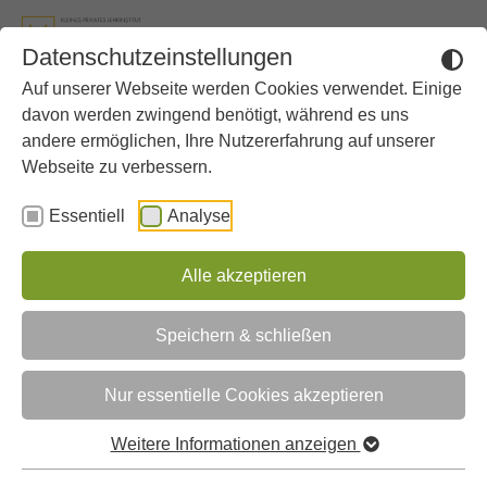
Zum Hauptinhalt springen
Skip to page footer
Datenschutzeinstellungen
Auf unserer Webseite werden Cookies verwendet. Einige
Sie sind hier:
Gymnasium
Aktuelles
davon werden zwingend benötigt, während es uns
andere ermöglichen, Ihre Nutzererfahrung auf unserer
Webseite zu verbessern.
Aktuelles
Essentiell
Analyse
«
‹
1
2
3
›
»
Alle akzeptieren
Cybercrime und KI: Schöne neue
Speichern & schließen
Welt?!
Nur essentielle Cookies akzeptieren
Weitere Informationen anzeigen