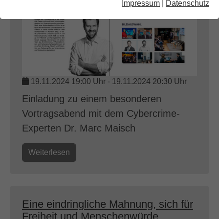
Impressum
|
Datenschutz
19.11.2024 19:00 Uhr
-
19.11.2024 20:30 Uhr
Einladung zu einem besonderen
Vortragsabend mit dem Cybercrime-
Experten Dr. Marc Maisch
Weiterlesen
Eine eindringliche Mahnung, sich für
Freiheit und Menschenwürde